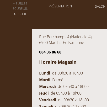
PRÉSENTATION
SALON
ACCUEIL
Rue Borchamps 4 (Nationale 4),
6900 Marche-En-Famenne
084 36 86 68
Horaire Magasin
Lundi
de 09h30 à 18h00
Mardi
Fermé
Mercredi
de 09h30 à 18h00
Jeudi
de 09h30 à 18h00
Vendredi
de 09h30 à 18h00
Samedi
de 09h30 à 18h00