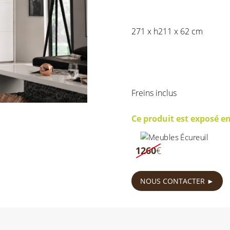
271 x h211 x 62 cm
Freins inclus
Ce produit est exposé e
899
€
1260
€
NOUS CONTACTER