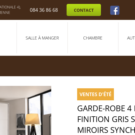
TIONALE 4),
084 36 86 68
CONTACT
MENNE
SALLE À MANGER
CHAMBRE
AUT
VENTES D'ÉTÉ
GARDE-ROBE 4 
FINITION GRIS 
MIROIRS SYNC