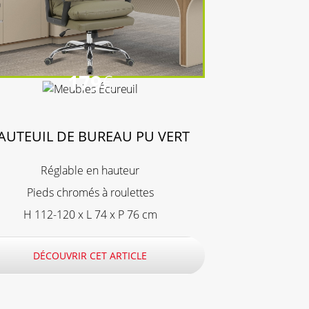
179
€
AUTEUIL DE BUREAU PU VERT
Réglable en hauteur
Pieds chromés à roulettes
H 112-120 x L 74 x P 76 cm
DÉCOUVRIR CET ARTICLE