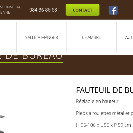
TIONALE 4),
084 36 86 68
CONTACT
MENNE
SALLE À MANGER
CHAMBRE
AUT
E DE BUREAU
FAUTEUIL DE B
Réglable en hauteur
Pieds à roulettes métal et 
H 96-106 x L 56 x P 59 cm