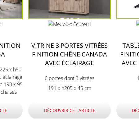
569
€
INITION
VITRINE 3 PORTES VITRÉES
TABL
DA
FINITION CHÊNE CANADA
FINIT
AVEC ÉCLAIRAGE
AVEC 
 (225 x h90
 éclairage
6 portes dont 3 vitrées
le 190 x 95
191 x h205 x 45 cm
 chaises
CLE
DÉCOUVRIR CET ARTICLE
DÉ