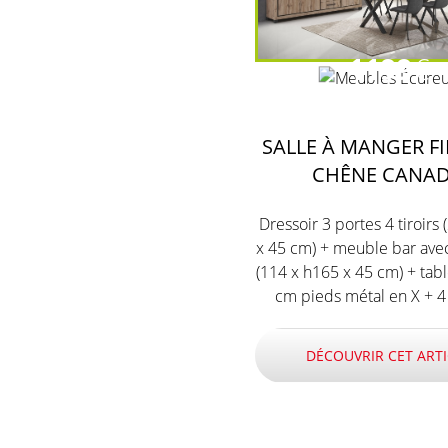
1199
€
SALLE À MANGER F
CHÊNE CANA
Dressoir 3 portes 4 tiroirs
x 45 cm) + meuble bar avec
(114 x h165 x 45 cm) + tab
cm pieds métal en X + 4
DÉCOUVRIR CET ARTI