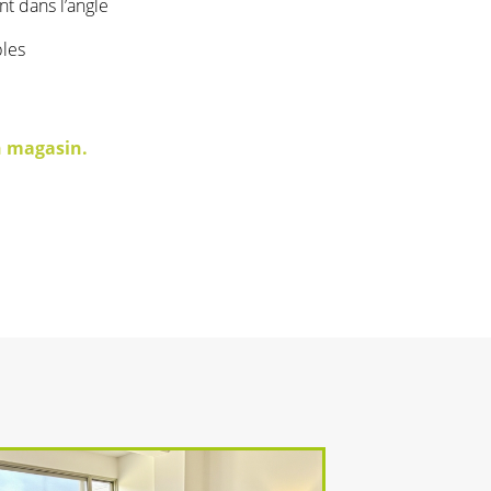
t dans l’angle
bles
n magasin.