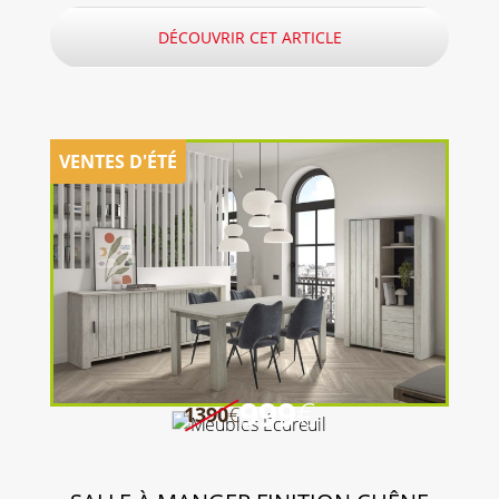
DÉCOUVRIR CET ARTICLE
999
€
1390
€