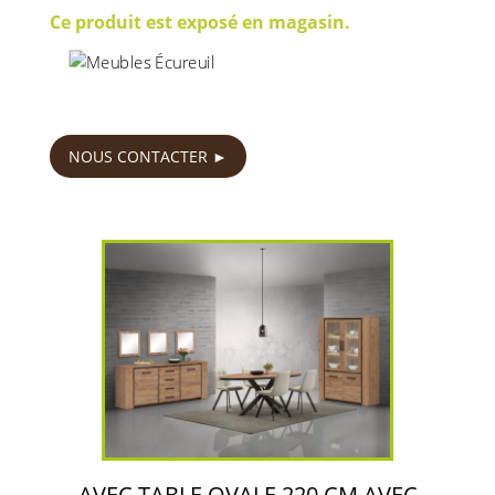
Ce produit est exposé en magasin.
890
€
NOUS CONTACTER
AVEC TABLE OVALE 220 CM AVEC