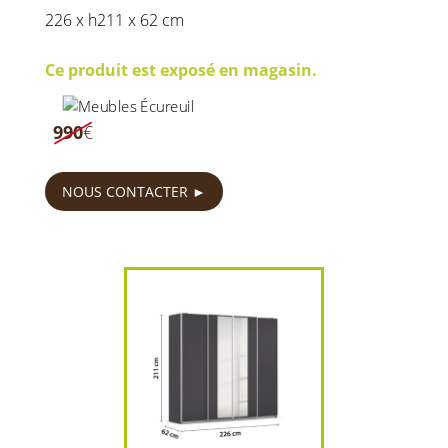
226 x h211 x 62 cm
Ce produit est exposé en magasin.
790
€
990
€
NOUS CONTACTER